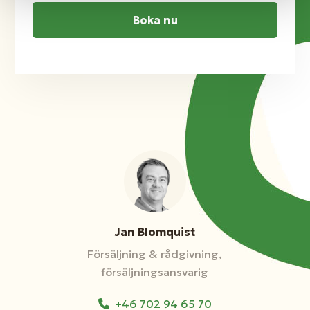
A
P
T
C
H
A
Jan Blomquist
Försäljning & rådgivning,
försäljningsansvarig
+46 702 94 65 70