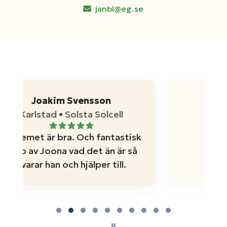
janbl@eg.se
Hugo Sandström
Mycket bra
k
Page 2 of 10