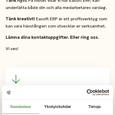
Tänk nytt!
På mötet visar vi hur Easoft ERP, kan
underlätta både din och alla medarbetares vardag.
Tänk kreativt!
Easoft ERP är ett proffsverktyg som
kan vara hävstången som utvecklar er verksamhet.
Lämna dina kontaktuppgifter. Eller ring oss.
Vi ses!
Intresserad? Anmäl dig!
Anmäl dig här så hittar vi en lämplig tidpunkt
Suostumus
Yksityiskohdat
Tietoja
för ett webbmöte. (Mötet är givetvis