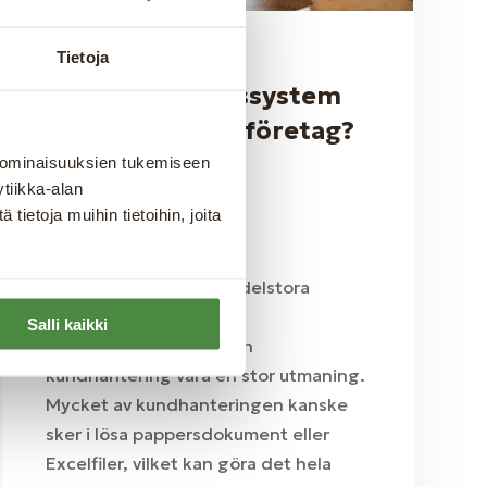
Varför är
Tietoja
kundhanteringssystem
viktigt för byggföretag?
 ominaisuuksien tukemiseen
10.10.2024
|
BLOGG
tiikka-alan
ietoja muihin tietoihin, joita
Easoft ERP
För många små och medelstora
företag inom bygg- och
Salli kaikki
hantverksbranschen kan
kundhantering vara en stor utmaning.
Mycket av kundhanteringen kanske
sker i lösa pappersdokument eller
Excelfiler, vilket kan göra det hela