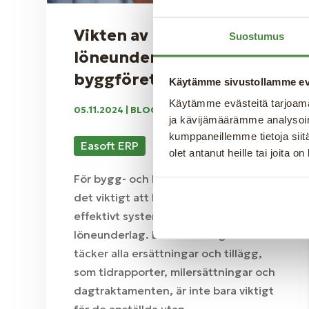
Vikten av noggranna
Suostumus
löneunderlag för
byggföretag
Käytämme sivustollamme ev
Käytämme evästeitä tarjoama
05.11.2024
|
BLOGG
ja kävijämäärämme analysoim
kumppaneillemme tietoja siitä
Easoft ERP
olet antanut heille tai joita o
För bygg- och hantverksföretag är
det viktigt att ha ett korrekt och
effektivt system för att hantera
löneunderlag. Löneunderlag som
täcker alla ersättningar och tillägg,
som tidrapporter, milersättningar och
dagtraktamenten, är inte bara viktigt
för de anställda utan...