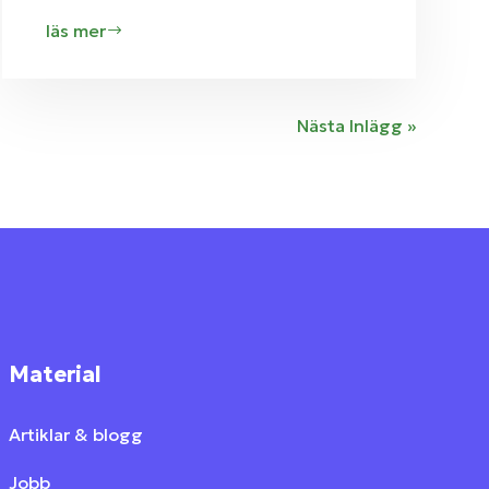
läs mer
Nästa Inlägg »
Material
Artiklar & blogg
Jobb