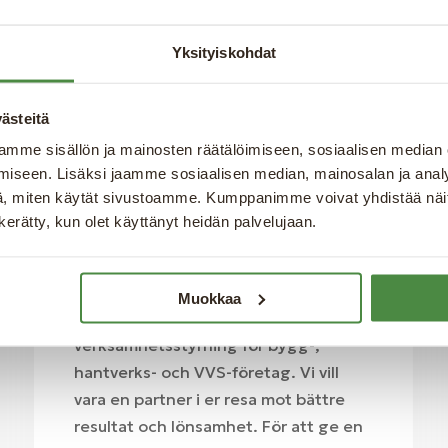
Easofts affärssystem
Yksityiskohdat
erbjuder en stor
variation av funktioner
ästeitä
mme sisällön ja mainosten räätälöimiseen, sosiaalisen median
29.10.2024
|
BLOGG
iseen. Lisäksi jaamme sosiaalisen median, mainosalan ja analy
, miten käytät sivustoamme. Kumppanimme voivat yhdistää näitä t
Easoft ERP
n kerätty, kun olet käyttänyt heidän palvelujaan.
Easoft erbjuder ett omfattande
affärssystem med funktioner som
Muokkaa
förenklar och effektiviserar
verksamhetsstyrning för bygg-,
hantverks- och VVS-företag. Vi vill
vara en partner i er resa mot bättre
resultat och lönsamhet. För att ge en