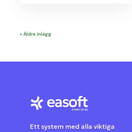
« Äldre inlägg
Ett system med alla viktiga