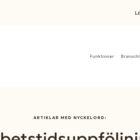
L
Funktioner
Branschl
ARTIKLAR MED NYCKELORD:
betstidsuppföljn