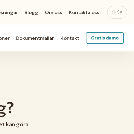
ösningar
Blogg
Om oss
Kontakta oss
SV
oner
Dokumentmallar
Kontakt
Gratis demo
g?
et kan göra