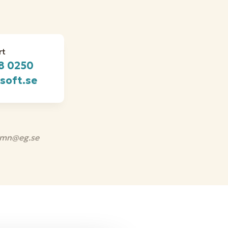
rt
8 0250
soft.se
namn@eg.se