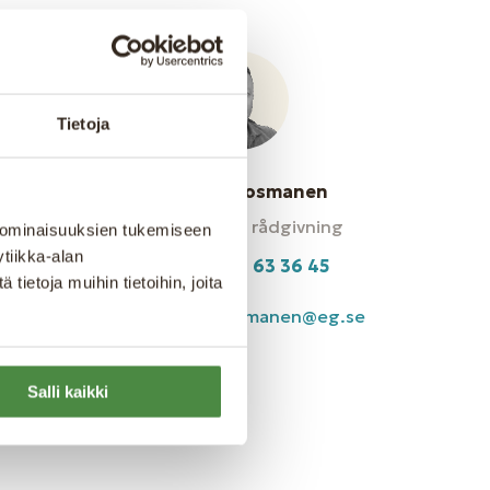
Tietoja
Markus Kuosmanen
Försäljning & rådgivning
 ominaisuuksien tukemiseen
tiikka-alan
+46 737 63 36 45
.fi
ietoja muihin tietoihin, joita
markus.kuosmanen@eg.se
Salli kaikki