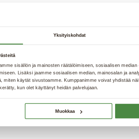
Yksityiskohdat
Jan Blomquist
Paulina Kinnunen
ästeitä
Försäljning &
Utbildning
mme sisällön ja mainosten räätälöimiseen, sosiaalisen median
rådgivning,
iseen. Lisäksi jaamme sosiaalisen median, mainosalan ja analy
paulina.kinnunen@eg
försäljningsansvarig
, miten käytät sivustoamme. Kumppanimme voivat yhdistää näitä t
n kerätty, kun olet käyttänyt heidän palvelujaan.
+46 702 94 65 70
janbl@eg.se
Muokkaa