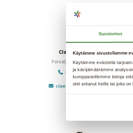
Suostumus
Claes Rosenqvist
Käytämme sivustollamme ev
Försäljning & rådgivning
Käytämme evästeitä tarjoama
ja kävijämäärämme analysoim
070-269 66 02
kumppaneillemme tietoja siitä
olet antanut heille tai joita o
claes.rosenqvist@eg.se