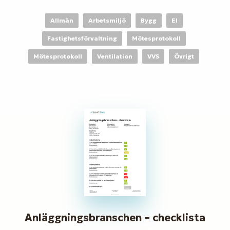
Allmän
Arbetsmiljö
Bygg
El
Fastighetsförvaltning
Mötesprotokoll
Mötesprotokoll
Ventilation
VVS
Övrigt
Anläggningsbranschen – checklista