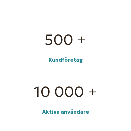
500
+
Kundföretag
10 000
+
Aktiva användare