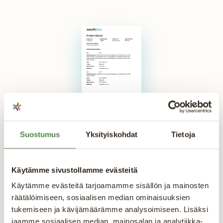
Arbetsmiljöplan (kort version)
Suostumus
Yksityiskohdat
Tietoja
Detta är enkel mall för en arbetsmiljöplan.
Kom ihåg att...
Käytämme sivustollamme evästeitä
Käytämme evästeitä tarjoamamme sisällön ja mainosten
Arbetsmiljö
räätälöimiseen, sosiaalisen median ominaisuuksien
tukemiseen ja kävijämäärämme analysoimiseen. Lisäksi
Testa att fylla i
jaamme sosiaalisen median, mainosalan ja analytiikka-