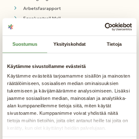
Arbetsfasrapport
Egenkontroll Mall
Kontaktlista
Avvikelserapport
Suostumus
Yksityiskohdat
Tietoja
Egenkontroll brandskydd
Arbetsplatsintroduktion
Käytämme sivustollamme evästeitä
Visa alla
Käytämme evästeitä tarjoamamme sisällön ja mainosten
räätälöimiseen, sosiaalisen median ominaisuuksien
tukemiseen ja kävijämäärämme analysoimiseen. Lisäksi
Arbetsmiljö
jaamme sosiaalisen median, mainosalan ja analytiikka-
alan kumppaneillemme tietoja siitä, miten käytät
Brandskydd – Mall
sivustoamme. Kumppanimme voivat yhdistää näitä
Demontering av byggnadsställning
tietoja muihin tietoihin, joita olet antanut heille tai joita on
(kontrollista)
kerätty, kun olet käyttänyt heidän palvelujaan.
Checklista för VVS-installationsarbete – Del 1.