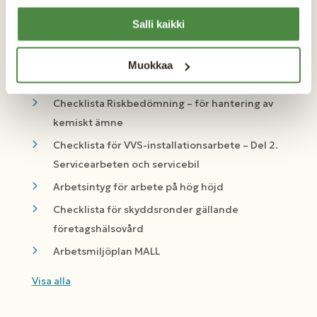
Allmän del
Salli kaikki
Veckoinspektion på byggarbetsplatsen
Checklista för VVS-installationsarbete – Del 3.
Muokkaa
ROT-arbeten
Checklista Riskbedömning – för hantering av
kemiskt ämne
Checklista för VVS-installationsarbete – Del 2.
Servicearbeten och servicebil
Arbetsintyg för arbete på hög höjd
Checklista för skyddsronder gällande
företagshälsovård
Arbetsmiljöplan MALL
Visa alla