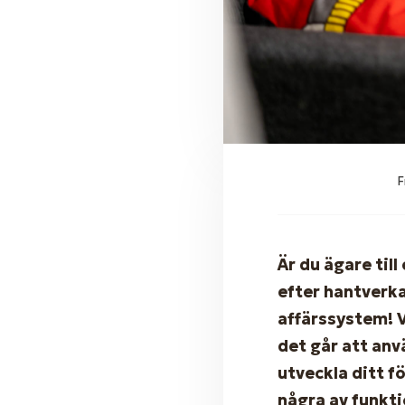
F
Är du ägare til
efter hantverk
affärssystem! 
det går att anv
utveckla ditt fö
några av funkti