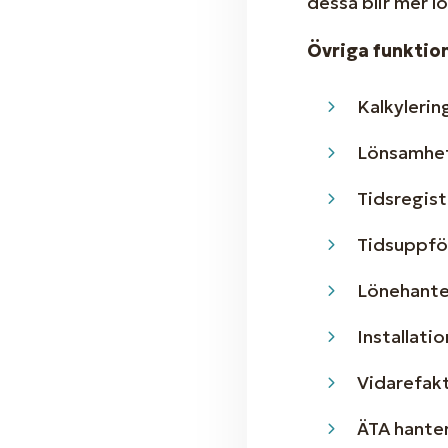
dessa blir mer 
Övriga funktio
Kalkylerin
Lönsamhet
Tidsregist
Tidsuppfö
Lönehante
Installati
Vidarefak
ÄTA hante