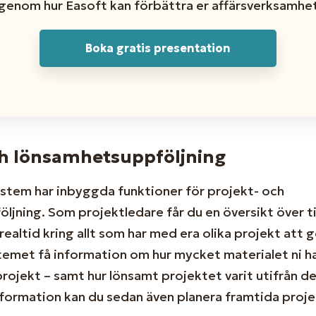
igenom hur Easoft kan förbättra er affärsverksamhet
Boka gratis presentation
ch lönsamhetsuppföljning
ystem har inbyggda funktioner för projekt- och
ljning. Som projektledare får du en översikt över t
ealtid kring allt som har med era olika projekt att gö
temet få information om hur mycket materialet ni ha
projekt – samt hur lönsamt projektet varit utifrån d
nformation kan du sedan även planera framtida proje