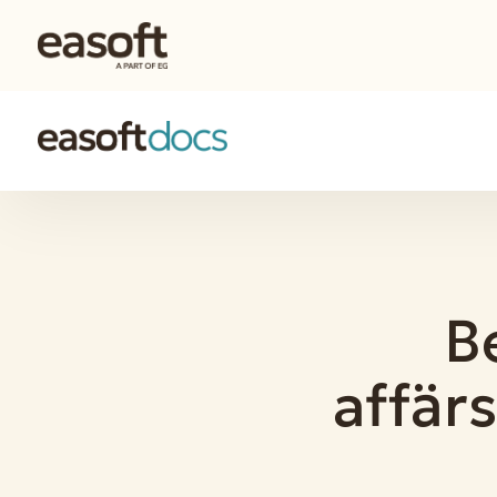
B
affär