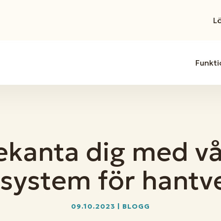
L
Funkti
ekanta dig med vå
ssystem för hantv
09.10.2023
|
BLOGG