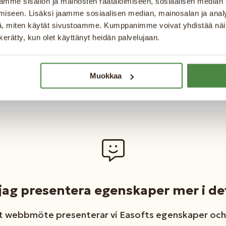
mme sisällön ja mainosten räätälöimiseen, sosiaalisen median
italt. I systemet hittar ni flertalet olika digitala fa
iseen. Lisäksi jaamme sosiaalisen median, mainosalan ja analy
, miten käytät sivustoamme. Kumppanimme voivat yhdistää näitä t
e efter hantverksföretags olika behov. Våra fakture
n kerätty, kun olet käyttänyt heidän palvelujaan.
egrera med de vanligaste redovisningstjänsterna. Me
 du med andra ord en trygg helhetslösning när det k
gs fakturering!
Muokkaa
 jag presentera egenskaper mer i det
tt webbmöte presenterar vi Easofts egenskaper och