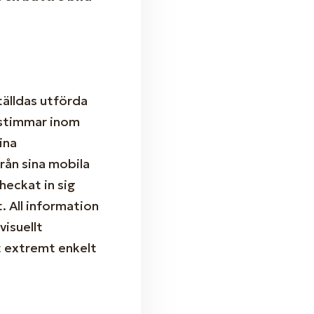
tälldas utförda
tstimmar inom
ina
ån sina mobila
heckat in sig
. All information
visuellt
et extremt enkelt