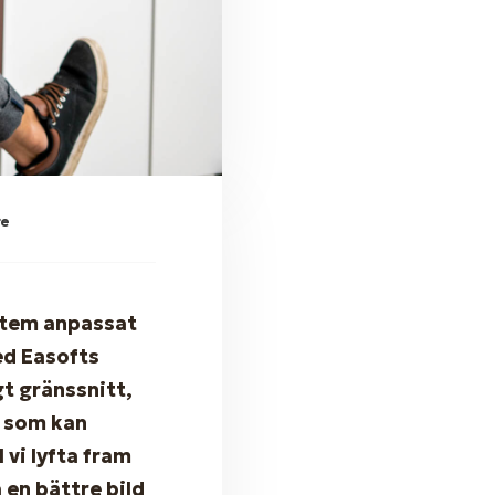
re
ystem anpassat
ed Easofts
t gränssnitt,
r som kan
 vi lyfta fram
 en bättre bild