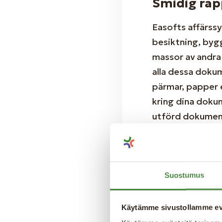
Smidig rap
Easofts affärssy
besiktning, byg
massor av andra
alla dessa dokum
pärmar, papper e
kring dina dokum
utförd dokumenta
dokument via e-p
på nolltid med h
Suostumus
Fakturerin
I vårt affärssys
Käytämme sivustollamme ev
arbete med allt 