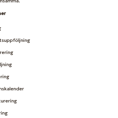
lönsamma.
ner
g
suppföljning
rering
ljning
ring
onskalender
turering
ring