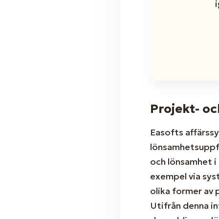
Projekt- o
Easofts affärss
lönsamhetsuppfö
och lönsamhet i r
exempel via sys
olika former av 
Utifrån denna i