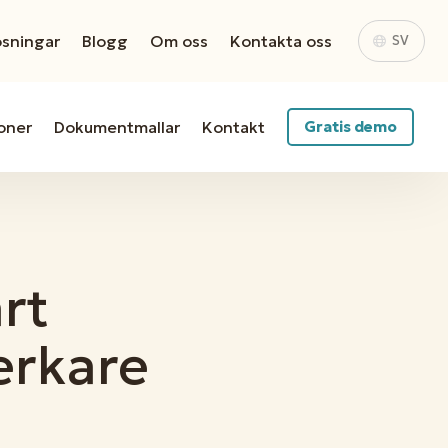
ösningar
Blogg
Om oss
Kontakta oss
SV
oner
Dokumentmallar
Kontakt
Gratis demo
rt
erkare