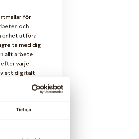
rtmallar för
arbeten och
a enhet utföra
ängre ta med dig
n allt arbete
efter varje
 ett digitalt
ntrollresultat
Tietoja
renklar ert
ka och följa upp