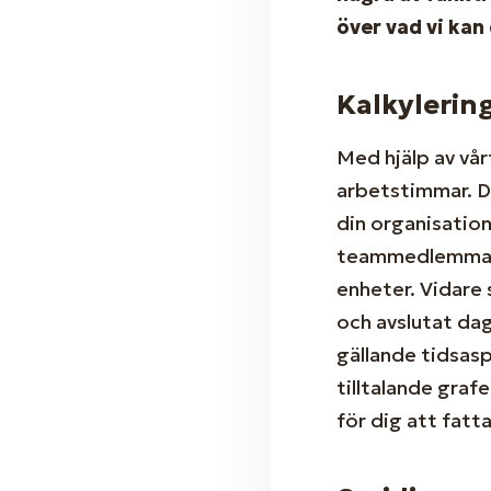
över vad vi kan
Kalkylerin
Med hjälp av vår
arbetstimmar. D
din organisation
teammedlemmar k
enheter. Vidare 
och avslutat dag
gällande tidsasp
tilltalande graf
för dig att fatt