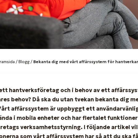
ramsida
/
Blogg
/
Bekanta dig med vårt affärssystem för hantverka
l ett hantverksföretag och i behov av ett affärss
ares behov? Då ska du utan tvekan bekanta dig m
Vårt affärssystem är uppbyggt ett användarvänlig
ända i mobila enheter och har flertalet funktione
retags verksamhetsstyrning. I följande artikel vill
onerna som vårt affärssystem har så att du ska få