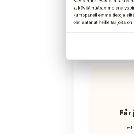
Käytämme evästeitä tarjoama
fakturor helt dig
ja kävijämäärämme analysoim
kumppaneillemme tietoja siitä
som är anpassad
olet antanut heille tai joita o
går även att int
affärssystem får
hantverksföreta
Får
I e