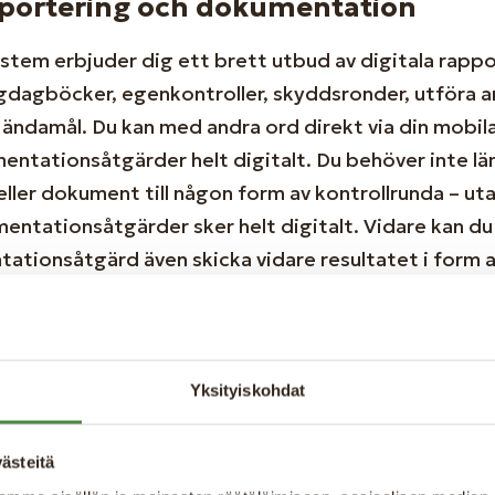
portering och dokumentation
stem erbjuder dig ett brett utbud av digitala rappo
gdagböcker, egenkontroller, skyddsronder, utföra 
 ändamål. Du kan med andra ord direkt via din mobil
entationsåtgärder helt digitalt. Du behöver inte l
ller dokument till någon form av kontrollrunda – uta
entationsåtgärder sker helt digitalt. Vidare kan du 
tionsåtgärd även skicka vidare resultatet i form av
ost. Alla dina intressenter får med andra ord alla ko
jälp våra smidiga lösningar.
Yksityiskohdat
gsfunktioner
tem för hantverkare hittar du även funktioner som fö
ästeitä
som rör fakturering. Ni kan via systemet skapa, skic