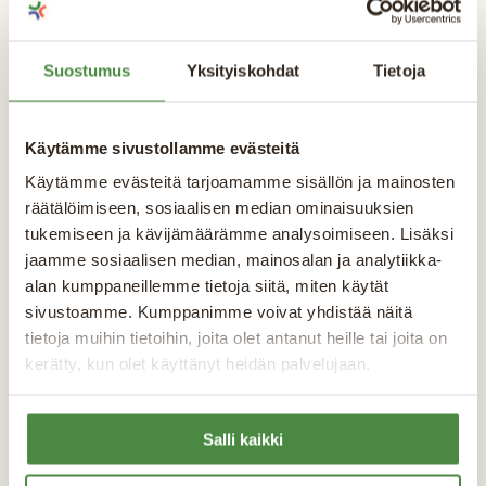
installationsmetod och
utrustningär bara en utav våra
Suostumus
Yksityiskohdat
Tietoja
dokumentmallar - bekanta dig
med andra
Käytämme sivustollamme evästeitä
Käytämme evästeitä tarjoamamme sisällön ja mainosten
räätälöimiseen, sosiaalisen median ominaisuuksien
tukemiseen ja kävijämäärämme analysoimiseen. Lisäksi
Allmän
jaamme sosiaalisen median, mainosalan ja analytiikka-
alan kumppaneillemme tietoja siitä, miten käytät
Egenkontroll Mall
sivustoamme. Kumppanimme voivat yhdistää näitä
Kontaktlista
tietoja muihin tietoihin, joita olet antanut heille tai joita on
kerätty, kun olet käyttänyt heidän palvelujaan.
Avvikelserapport
Egenkontroll brandskydd
Arbetsplatsintroduktion
Salli kaikki
Avvikelser ÄTA