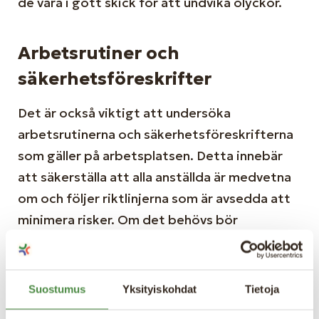
de vara i gott skick för att undvika olyckor.
Arbetsrutiner och
säkerhetsföreskrifter
Det är också viktigt att undersöka
arbetsrutinerna och säkerhetsföreskrifterna
som gäller på arbetsplatsen. Detta innebär
att säkerställa att alla anställda är medvetna
om och följer riktlinjerna som är avsedda att
minimera risker. Om det behövs bör
arbetsrutiner uppdateras, och
säkerhetsutbildning ges för att säkerställa
efterlevnad. För att arbetsplatsen ska
Suostumus
Yksityiskohdat
Tietoja
utvecklas på rätt sätt är det avgörande att