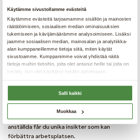
arbetsrutiner följs noggrant.
Käytämme sivustollamme evästeitä
Käytämme evästeitä tarjoamamme sisällön ja mainosten
Anställdas medverkan och
räätälöimiseen, sosiaalisen median ominaisuuksien
tukemiseen ja kävijämäärämme analysoimiseen. Lisäksi
feedback
jaamme sosiaalisen median, mainosalan ja analytiikka-
alan kumppaneillemme tietoja siitä, miten käytät
En skyddsrond är en utmärkt möjlighet att
sivustoamme. Kumppanimme voivat yhdistää näitä
involvera de anställda och ta emot deras
tietoja muihin tietoihin, joita olet antanut heille tai joita on
feedback och synpunkter. De som arbetar på
kerätty, kun olet käyttänyt heidän palvelujaan.
platsen dagligen har unik insikt i de risker som
kan förekomma kopplat till deras arbete.
Salli kaikki
Deras medverkan och erfarenhet är ovärderlig
för att förbättra arbetsmiljön och
Muokkaa
säkerheten. Genom att involvera dina
anställda får du unika insikter som kan
förbättra arbetsplatsen.