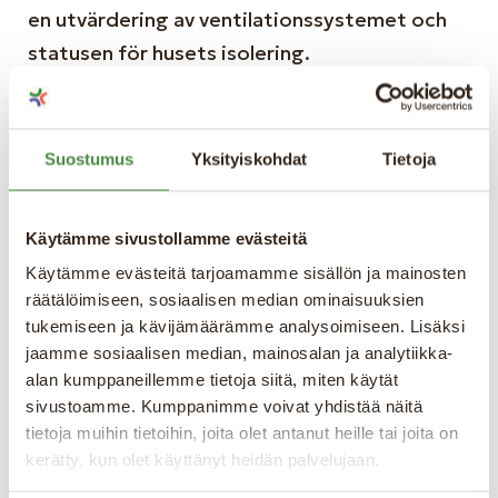
en utvärdering av ventilationssystemet och
statusen för husets isolering.
4. El- och VVS-installationer
Suostumus
Yksityiskohdat
Tietoja
En noggrann genomgång av el- och VVS-
systemen är av yttersta vikt. Eventuella
Käytämme sivustollamme evästeitä
brister, fel eller behov av uppgraderingar bör
Käytämme evästeitä tarjoamamme sisällön ja mainosten
tydligt noteras i besiktningsprotokollet för
räätälöimiseen, sosiaalisen median ominaisuuksien
att undvika överraskningar i framtiden.
tukemiseen ja kävijämäärämme analysoimiseen. Lisäksi
jaamme sosiaalisen median, mainosalan ja analytiikka-
alan kumppaneillemme tietoja siitä, miten käytät
5. Fukt- och mögelmätningar
sivustoamme. Kumppanimme voivat yhdistää näitä
tietoja muihin tietoihin, joita olet antanut heille tai joita on
Fuktproblem och mögel kan utgöra allvarliga
kerätty, kun olet käyttänyt heidän palvelujaan.
hälsorisker och strukturella skador. Ett