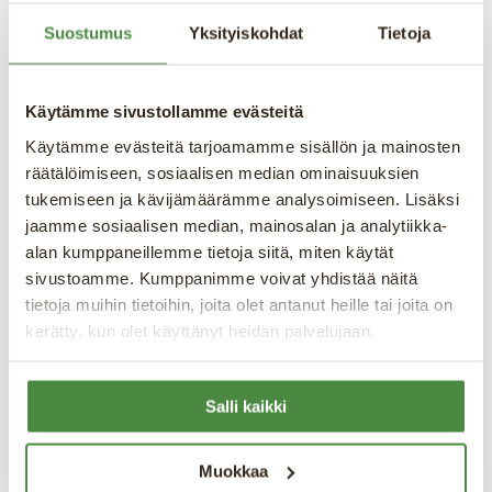
automatiskt till Easoft
Suostumus
Yksityiskohdat
Tietoja
•
Fakturor kan redigeras i Easoft och
uppdateras tillbaka till Bjorn Lunden
Käytämme sivustollamme evästeitä
•
Matchning mot order sker via allokering
Käytämme evästeitä tarjoamamme sisällön ja mainosten
•
Stöd för attestflöden (granskare →
räätälöimiseen, sosiaalisen median ominaisuuksien
godkännare)
tukemiseen ja kävijämäärämme analysoimiseen. Lisäksi
•
Automatisk eller manuell kontering
jaamme sosiaalisen median, mainosalan ja analytiikka-
alan kumppaneillemme tietoja siitä, miten käytät
•
Massgodkännande av leverantörsfakturor
sivustoamme. Kumppanimme voivat yhdistää näitä
tietoja muihin tietoihin, joita olet antanut heille tai joita on
⚠️
Viktig information om moms
kerätty, kun olet käyttänyt heidän palvelujaan.
Leverantörsfakturor som skapas manuellt i
Bjorn Lunden saknar momsuppdelning i API:t
Salli kaikki
och importeras därför till Easoft som 0 %
moms. I dessa fall behöver kostnaden justeras
Muokkaa