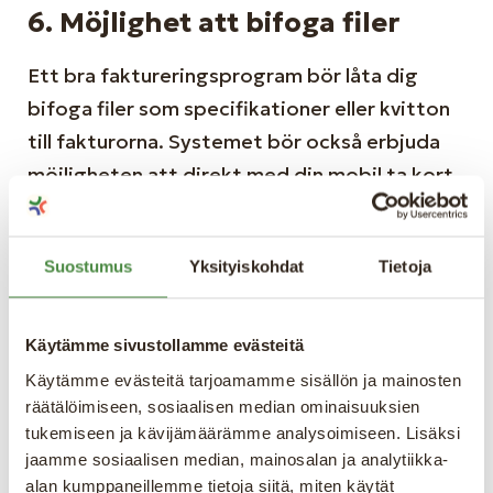
6. Möjlighet att bifoga filer
Ett bra faktureringsprogram bör låta dig
bifoga filer som specifikationer eller kvitton
till fakturorna. Systemet bör också erbjuda
möjligheten att direkt med din mobil ta kort
på kvitton och integrera dem i
faktureringssystemet. Det sparar tid och gör
Suostumus
Yksityiskohdat
Tietoja
arbetsprocesserna smidigare genom att
eliminera behovet av manuell hantering och
överföring av kvitton och fakturor till
Käytämme sivustollamme evästeitä
bokföraren.
Käytämme evästeitä tarjoamamme sisällön ja mainosten
räätälöimiseen, sosiaalisen median ominaisuuksien
tukemiseen ja kävijämäärämme analysoimiseen. Lisäksi
7. Automatisk momsberäkning
jaamme sosiaalisen median, mainosalan ja analytiikka-
alan kumppaneillemme tietoja siitä, miten käytät