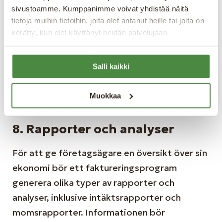
För att undvika felaktiga momssatser och
sivustoamme. Kumppanimme voivat yhdistää näitä
beräkningar bör ett faktureringsprogram
tietoja muihin tietoihin, joita olet antanut heille tai joita on
kerätty, kun olet käyttänyt heidän palvelujaan.
kunna göra detta automatiskt. Det är
fördelaktigt om systemet kan integreras
direkt med Skatteverket för att förenkla
Salli kaikki
momshantering och minska risken för felaktig
bokföring.
Muokkaa
8.
Rapporter och analyser
För att ge företagsägare en översikt över sin
ekonomi bör ett faktureringsprogram
generera olika typer av rapporter och
analyser, inklusive intäktsrapporter och
momsrapporter. Informationen bör